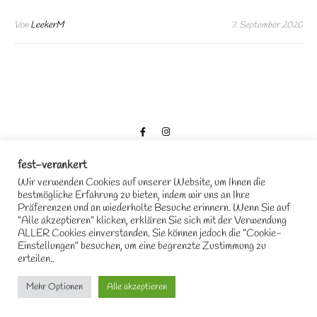
Von
LeekerM
7. September 2020
fest-verankert
Wir verwenden Cookies auf unserer Website, um Ihnen die
bestmögliche Erfahrung zu bieten, indem wir uns an Ihre
Präferenzen und an wiederholte Besuche erinnern. Wenn Sie auf
2026 fest-verankert Das Hochzeitsredner Duo © |
Bard Theme von
WP
"Alle akzeptieren" klicken, erklären Sie sich mit der Verwendung
Royal
.
ALLER Cookies einverstanden. Sie können jedoch die "Cookie-
Einstellungen" besuchen, um eine begrenzte Zustimmung zu
erteilen..
NACH OBEN
Mehr Optionen
Alle akzeptieren